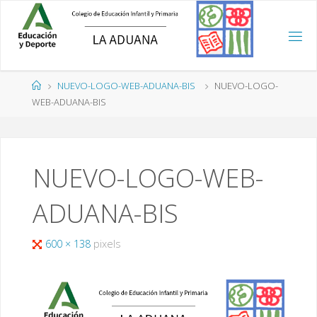
Saltar
al
contenido
Página
NUEVO-LOGO-WEB-ADUANA-BIS
NUEVO-LOGO-
de
WEB-ADUANA-BIS
Inicio
NUEVO-LOGO-WEB-
ADUANA-BIS
Tamaño
600 × 138
pixels
completo