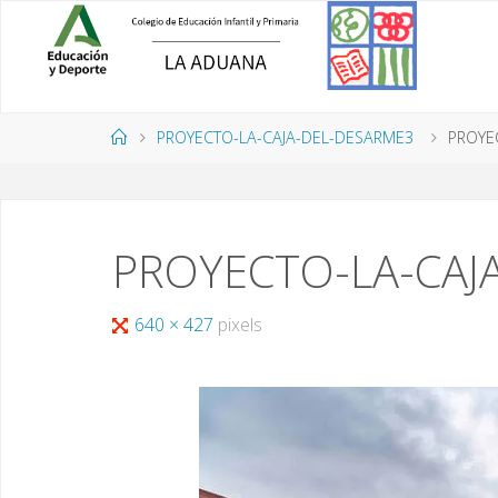
Saltar
al
contenido
Página
PROYECTO-LA-CAJA-DEL-DESARME3
PROYE
de
Inicio
PROYECTO-LA-CAJ
Tamaño
640 × 427
pixels
completo