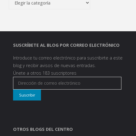
SUSCRÍBETE AL BLOG POR CORREO ELECTRÓNICO
Introduce tu correo electrónico para suscribirte a este
blog y recibir avisos de nuevas entradas.
Únete a otros 183 suscriptores
Dirección
de
Suscribir
correo
electrónico
OTROS BLOGS DEL CENTRO