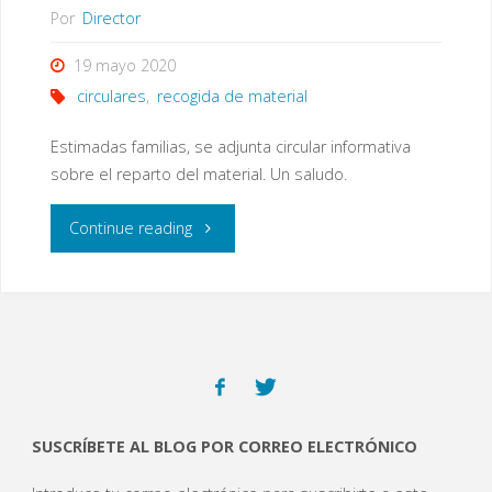
Por
Director
19 mayo 2020
circulares
,
recogida de material
Estimadas familias, se adjunta circular informativa
sobre el reparto del material. Un saludo.
"Circular
Continue reading
informativa
sobre
la
entrega
SUSCRÍBETE AL BLOG POR CORREO ELECTRÓNICO
de