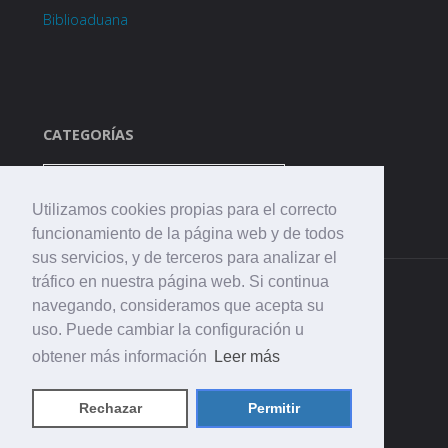
Biblioaduana
CATEGORÍAS
Categorías
Utilizamos cookies propias para el correcto
funcionamiento de la página web y de todos
sus servicios, y de terceros para analizar el
tráfico en nuestra página web. Si continua
navegando, consideramos que acepta su
uso. Puede cambiar la configuración u
obtener más información
Leer más
©2021 CEIP. La Aduana
Rechazar
Permitir
Funciona con
Fluida
&
WordPress.