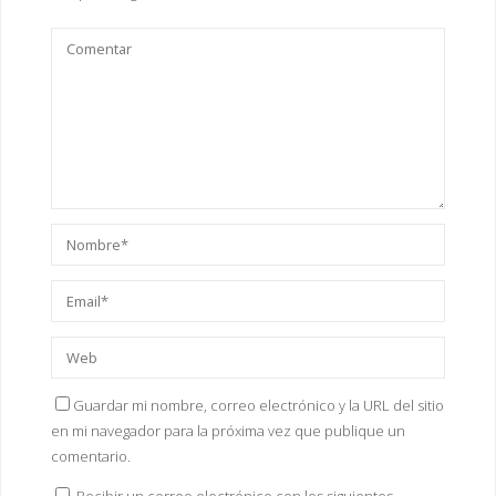
u
e
v
a
)
Guardar mi nombre, correo electrónico y la URL del sitio
en mi navegador para la próxima vez que publique un
comentario.
Recibir un correo electrónico con los siguientes