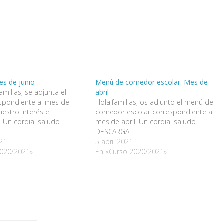
s de junio
Menú de comedor escolar. Mes de
milias, se adjunta el
abril
spondiente al mes de
Hola familias, os adjunto el menú del
uestro interés e
comedor escolar correspondiente al
. Un cordial saludo
mes de abril. Un cordial saludo.
DESCARGA
21
5 abril 2021
2020/2021»
En «Curso 2020/2021»