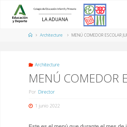
Saltar
al
contenido
Página
Architecture
MENÚ COMEDOR ESCOLAR JUN
de
Inicio
Architecture
MENÚ COMEDOR ES
Por
Director
1 junio 2022
Este es el menú que durante el mes de j