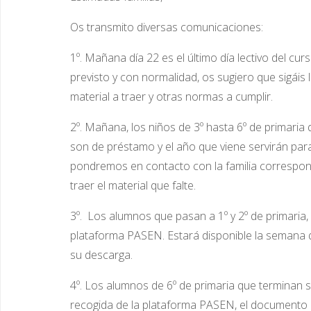
Os transmito diversas comunicaciones:
1º. Mañana día 22 es el último día lectivo del cur
previsto y con normalidad, os sugiero que sigáis
material a traer y otras normas a cumplir.
2º. Mañana, los niños de 3º hasta 6º de primaria
son de préstamo y el año que viene servirán para
pondremos en contacto con la familia correspond
traer el material que falte.
3º. Los alumnos que pasan a 1º y 2º de primaria, 
plataforma PASEN. Estará disponible la semana q
su descarga.
4º. Los alumnos de 6º de primaria que terminan s
recogida de la plataforma PASEN, el documento H