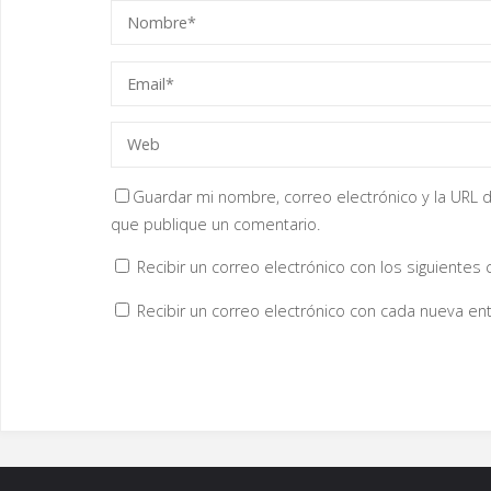
a
n
a
n
u
e
v
a
)
Guardar mi nombre, correo electrónico y la URL d
que publique un comentario.
Recibir un correo electrónico con los siguientes
Recibir un correo electrónico con cada nueva ent