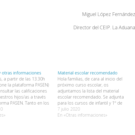
Miguel López Fernánde
Director del CEIP. La Aduan
y otras informaciones
Material escolar recomendado
s, a partir de las 13.30h
Hola familias, de cara al inicio del
ione la plataforma PASEN)
próximo curso escolar, os
sultar las calificaciones
adjuntamos la lista del material
uestros hijos/as a través
escolar recomendado. Se adjunta
forma PASEN. Tanto en los
para los cursos de infantil y 1º de
omo en PASEN, es posible
20
primaria, ya que de 2º a 6º de
7 julio 2020
onga 3ª evaluación esté
es»
primaria, aún queda material en las
En «Otras informaciones»
es porque la calificación
clases, y al inicio del curso, si se…