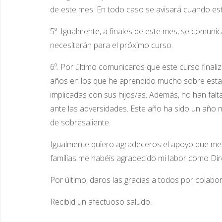
de este mes. En todo caso se avisará cuando est
5º. Igualmente, a finales de este mes, se comunic
necesitarán para el próximo curso.
6º. Por último comunicaros que este curso finali
años en los que he aprendido mucho sobre esta p
implicadas con sus hijos/as. Además, no han falt
ante las adversidades. Este año ha sido un año m
de sobresaliente.
Igualmente quiero agradeceros el apoyo que me
familias me habéis agradecido mi labor como Dire
Por último, daros las gracias a todos por colabor
Recibid un afectuoso saludo.