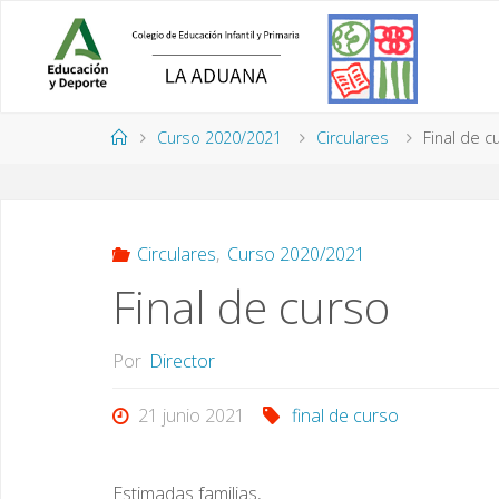
Saltar
al
contenido
Página
Curso 2020/2021
Circulares
Final de c
de
Inicio
Circulares
,
Curso 2020/2021
Final de curso
Por
Director
21 junio 2021
final de curso
Estimadas familias,