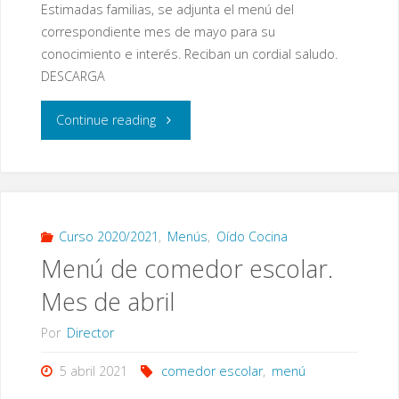
Estimadas familias, se adjunta el menú del
correspondiente mes de mayo para su
conocimiento e interés. Reciban un cordial saludo.
DESCARGA
"Menú
Continue reading
mes
de
mayo
Curso 2020/2021
,
Menús
,
Oído Cocina
Menú de comedor escolar.
2021"
Mes de abril
Por
Director
5 abril 2021
comedor escolar
,
menú