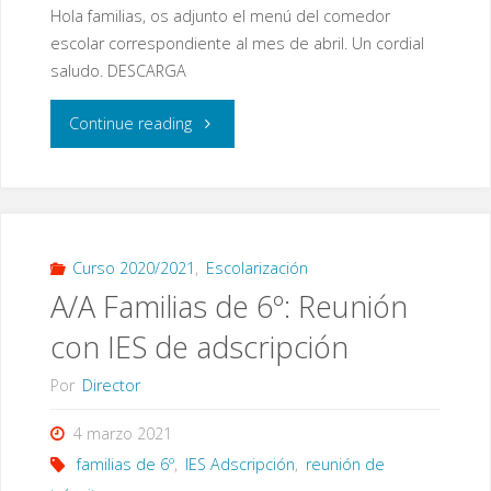
Hola familias, os adjunto el menú del comedor
escolar correspondiente al mes de abril. Un cordial
saludo. DESCARGA
"Menú
Continue reading
de
comedor
escolar.
Curso 2020/2021
,
Escolarización
A/A Familias de 6º: Reunión
Mes
con IES de adscripción
de
Por
Director
abril"
4 marzo 2021
familias de 6º
,
IES Adscripción
,
reunión de