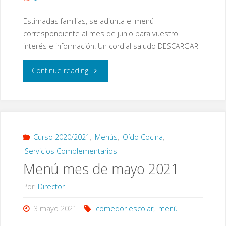
Estimadas familias, se adjunta el menú
correspondiente al mes de junio para vuestro
interés e información. Un cordial saludo DESCARGAR
"Menú
Continue reading
del
mes
de
Curso 2020/2021
,
Menús
,
Oído Cocina
,
Servicios Complementarios
junio"
Menú mes de mayo 2021
Por
Director
3 mayo 2021
comedor escolar
,
menú