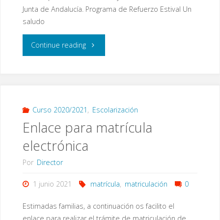
Junta de Andalucía. Programa de Refuerzo Estival Un
saludo
"Programa
Continue reading
de
Refuerzo
Estival"
Curso 2020/2021
,
Escolarización
Enlace para matrícula
electrónica
Por
Director
1 junio 2021
matrícula
,
matriculación
0
Estimadas familias, a continuación os facilito el
enlace para realizar el trámite de matriculación de