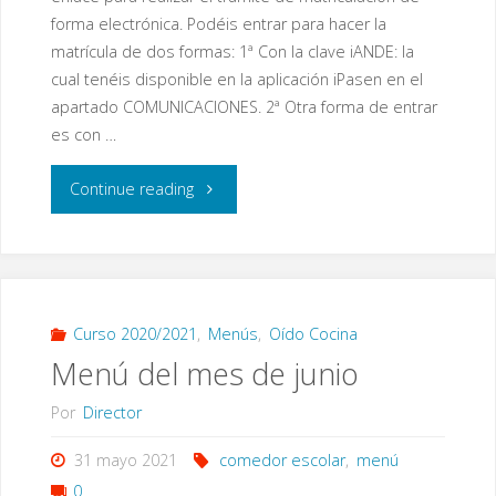
forma electrónica. Podéis entrar para hacer la
matrícula de dos formas: 1ª Con la clave iANDE: la
cual tenéis disponible en la aplicación iPasen en el
apartado COMUNICACIONES. 2ª Otra forma de entrar
es con …
"Enlace
Continue reading
para
matrícula
electrónica"
Curso 2020/2021
,
Menús
,
Oído Cocina
Menú del mes de junio
Por
Director
31 mayo 2021
comedor escolar
,
menú
0