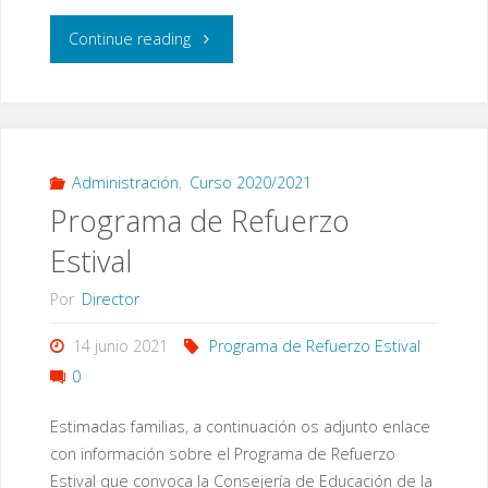
"Publicación
Continue reading
de
admitidos
en
Administración
,
Curso 2020/2021
Programa de Refuerzo
los
Estival
Servicios
Por
Director
Complementarios"
14 junio 2021
Programa de Refuerzo Estival
0
Estimadas familias, a continuación os adjunto enlace
con información sobre el Programa de Refuerzo
Estival que convoca la Consejería de Educación de la