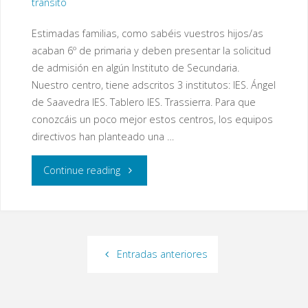
tránsito
Estimadas familias, como sabéis vuestros hijos/as
acaban 6º de primaria y deben presentar la solicitud
de admisión en algún Instituto de Secundaria.
Nuestro centro, tiene adscritos 3 institutos: IES. Ángel
de Saavedra IES. Tablero IES. Trassierra. Para que
conozcáis un poco mejor estos centros, los equipos
directivos han planteado una …
"A/A
Continue reading
Familias
de
Entradas anteriores
6º:
Reunión