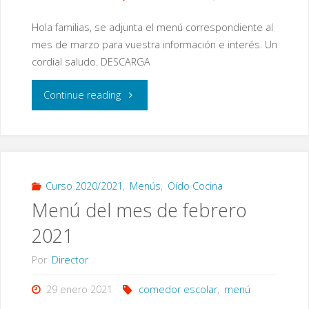
Hola familias, se adjunta el menú correspondiente al
mes de marzo para vuestra información e interés. Un
cordial saludo. DESCARGA
"Menú
Continue reading
del
mes
de
Curso 2020/2021
,
Menús
,
Oído Cocina
Menú del mes de febrero
marzo"
2021
Por
Director
29 enero 2021
comedor escolar
,
menú