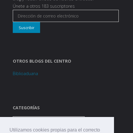
Únete a otros 183 suscriptores
Dirección
de
Suscribir
correo
electrónico
OTROS BLOGS DEL CENTRO
Biblioaduana
CATEGORÍAS
Categorías
Utilizamos cookies propias para el correcto