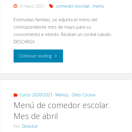
3 mayo 2021
comedor escolar
,
menú
Estimadas familias, se adjunta el menú del
correspondiente mes de mayo para su
conocimiento e interés. Reciban un cordial saludo.
DESCARGA
"Menú
Continue reading
mes
de
mayo
Curso 2020/2021
,
Menús
,
Oído Cocina
Menú de comedor escolar.
2021"
Mes de abril
Por
Director