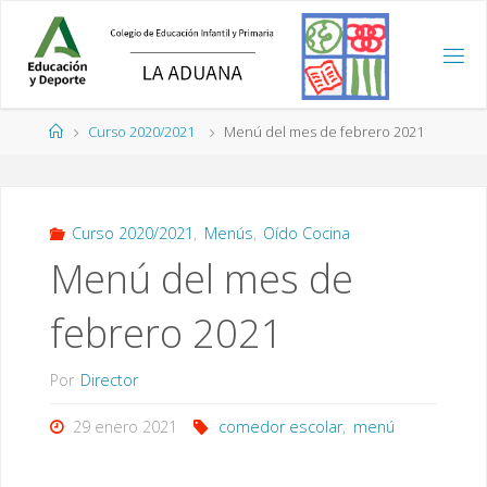
Saltar
al
contenido
Página
Curso 2020/2021
Menú del mes de febrero 2021
de
Inicio
Curso 2020/2021
,
Menús
,
Oído Cocina
Menú del mes de
febrero 2021
Por
Director
29 enero 2021
comedor escolar
,
menú