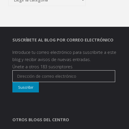
SUSCRÍBETE AL BLOG POR CORREO ELECTRÓNICO
Introduce tu correo electrónico para suscribirte a este
blog y recibir avisos de nuevas entradas.
Únete a otros 183 suscriptores
Dirección
de
Suscribir
correo
electrónico
OTROS BLOGS DEL CENTRO