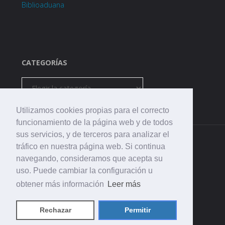
Biblioaduana
CATEGORÍAS
Categorías
Utilizamos cookies propias para el correcto
funcionamiento de la página web y de todos
sus servicios, y de terceros para analizar el
tráfico en nuestra página web. Si continua
navegando, consideramos que acepta su
uso. Puede cambiar la configuración u
©2021 CEIP. La Aduana
obtener más información
Leer más
Rechazar
Permitir
Funciona con
Fluida
&
WordPress.