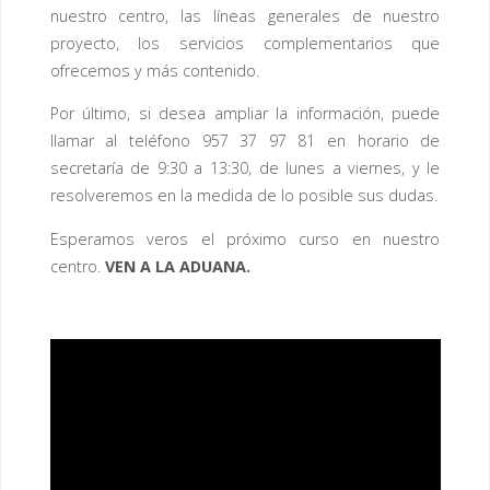
nuestro centro, las líneas generales de nuestro
proyecto, los servicios complementarios que
ofrecemos y más contenido.
Por último, si desea ampliar la información, puede
llamar al teléfono 957 37 97 81 en horario de
secretaría de 9:30 a 13:30, de lunes a viernes, y le
resolveremos en la medida de lo posible sus dudas.
Esperamos veros el próximo curso en nuestro
centro.
VEN A LA ADUANA.