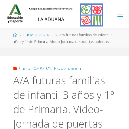
Saltar
al
contenido
Página
Curso 2020/2021
A/A futuras familias de infantil 3
de
años y 1º de Primaria. Video-Jornada de puertas abiertas
Inicio
Curso 2020/2021
,
Escolarización
A/A futuras familias
de infantil 3 años y 1º
de Primaria. Video-
Jornada de puertas