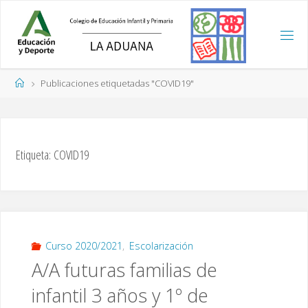
Saltar
al
contenido
Página
Publicaciones etiquetadas "COVID19"
de
Inicio
Etiqueta:
COVID19
Curso 2020/2021
,
Escolarización
A/A futuras familias de
infantil 3 años y 1º de