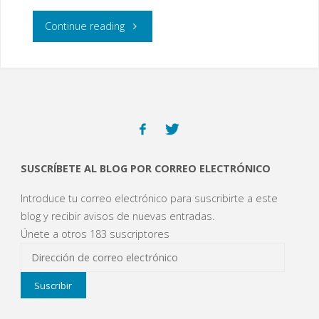
Jornada
"Texto
Continue reading
de
íntegro
puertas
del
abiertas"
Protocolo
COVID-
SUSCRÍBETE AL BLOG POR CORREO ELECTRÓNICO
19"
Introduce tu correo electrónico para suscribirte a este
blog y recibir avisos de nuevas entradas.
Únete a otros 183 suscriptores
Dirección
de
Suscribir
correo
electrónico