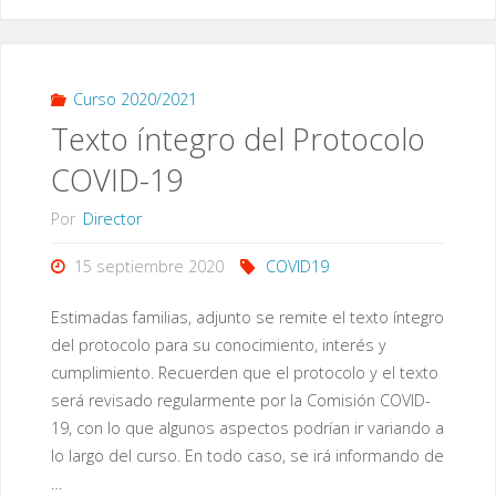
futuras
familias
de
Curso 2020/2021
Texto íntegro del Protocolo
infantil
COVID-19
3
Por
Director
años
15 septiembre 2020
COVID19
y
Estimadas familias, adjunto se remite el texto íntegro
1º
del protocolo para su conocimiento, interés y
cumplimiento. Recuerden que el protocolo y el texto
de
será revisado regularmente por la Comisión COVID-
19, con lo que algunos aspectos podrían ir variando a
Primaria.
lo largo del curso. En todo caso, se irá informando de
Video-
…