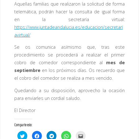
Aquellas familias que realizaron la solicitud de forma
telemática, podrán hacer la consulta de igual forma
en la secretaría virtual:
https://www.juntadeandalucia.es/educacion/secretari
avirtual/
Se os comunica asímismo que, tras este
procedimiento se procederá a realizar el primer
cobro de comedor correspondiente al
mes de
septiembre
en los próximos días. Os recuerdo que
el cobro del comedor se realiza a mes vencido.
Quedando a su disposición, aprovecho la ocasión
para enviarles un cordial saludo.
El Director
Comparte esto:
H
H
H
H
H
a
a
a
a
a