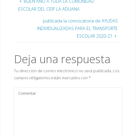
BUEN AÑO A TODA LA COMUNIDAD
n
e
e
e
g
t
n
n
n
o
ESCOLAR DEL CEIP LA ADUANA
a
t
t
t
(
n
a
a
a
S
a
n
n
n
e
n
a
a
a
a
publicada la convocatoria de AYUDAS
u
n
n
n
b
e
u
u
u
r
INDIVIDUALIZADAS PARA EL TRANSPORTE
v
e
e
e
e
a
v
v
v
e
ESCOLAR 2020-21
)
a
a
a
n
)
)
)
u
n
a
v
Deja una respuesta
e
n
t
a
Tu dirección de correo electrónico no será publicada.
Los
n
a
campos obligatorios están marcados con
*
n
u
e
v
a
)