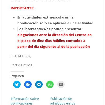
IMPORTANTE:
En actividades extraescolares, la
bonificación sólo se aplicará a una actividad
Los interesados/as podrán presentar
alegaciones ante la dirección del Centro en
el plazo de diez días hábiles contados a
partir del
día siguiente al de la publicación
EL DIRECTOR,
Pedro Oteros.
Comparte esto:
H
H
H
H
H
a
a
a
a
a
z
z
z
z
z
c
c
c
c
c
l
l
l
l
l
i
i
i
i
i
Información sobre
Publicación de
c
c
c
c
c
bonificaciones
admitidos en los
p
p
p
p
p