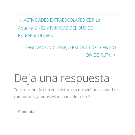
a
t
t
t
(
n
a
a
a
S
largo de los próximos
a
n
n
n
e
n
a
a
a
a
días y con la mayor
u
n
n
n
b
brevedad posible, se
e
u
u
u
r
ACTIVIDADES EXTRAESCOLARES CEIP La
v
e
e
e
e
os notificará de forma
a
v
v
v
e
Aduana 21-22 y PARADAS DEL BUS DE
)
a
a
a
n
individual el resultado
)
)
)
u
EXTRAESCOLARES.
de dicha resolución a
n
a
las familias…
v
e
RENOVACIÓN CONSEJO ESCOLAR DEL CENTRO:
n
t
HOJA DE RUTA.
a
n
a
n
u
Deja una respuesta
e
v
a
)
Tu dirección de correo electrónico no será publicada.
Los
campos obligatorios están marcados con
*