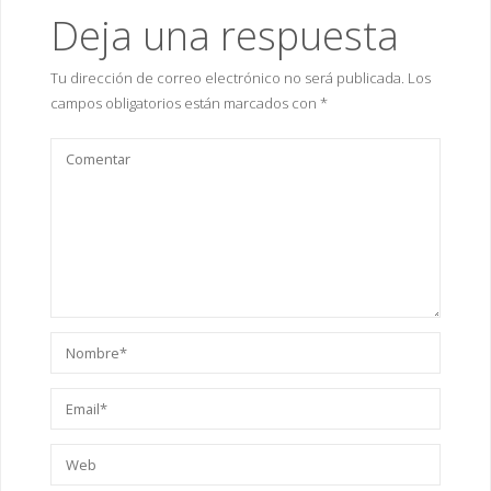
e
Deja una respuesta
48874062M García
v
a
Migueles, María del
)
Carmen 44368046B
Tu dirección de correo electrónico no será publicada.
Los
Jurado Calero,
campos obligatorios están marcados con
*
Mónica …