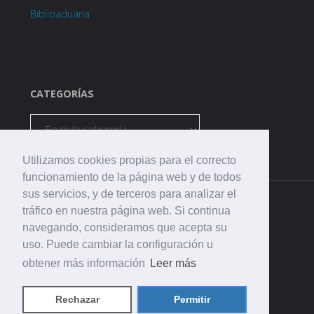
Biblioaduana
CATEGORÍAS
Categorías
Utilizamos cookies propias para el correcto
funcionamiento de la página web y de todos
sus servicios, y de terceros para analizar el
tráfico en nuestra página web. Si continua
navegando, consideramos que acepta su
uso. Puede cambiar la configuración u
©2021 CEIP. La Aduana
obtener más información
Leer más
Rechazar
Permitir
Funciona con
Fluida
&
WordPress.