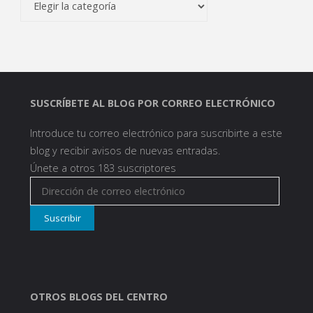
SUSCRÍBETE AL BLOG POR CORREO ELECTRÓNICO
Introduce tu correo electrónico para suscribirte a este
blog y recibir avisos de nuevas entradas.
Únete a otros 183 suscriptores
Dirección
de
Suscribir
correo
electrónico
OTROS BLOGS DEL CENTRO