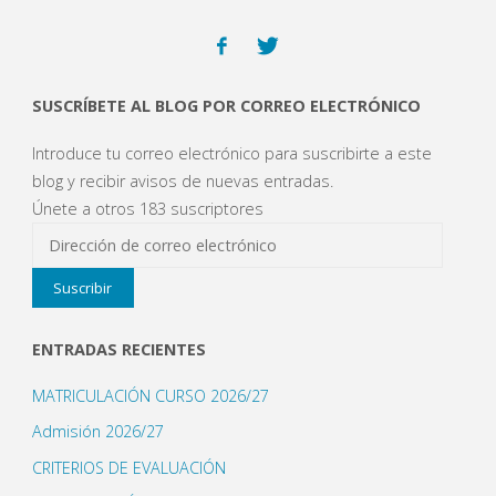
de
menú
SUSCRÍBETE AL BLOG POR CORREO ELECTRÓNICO
por
Introduce tu correo electrónico para suscribirte a este
corte
blog y recibir avisos de nuevas entradas.
Únete a otros 183 suscriptores
de
Dirección
de
agua
Suscribir
correo
24
electrónico
ENTRADAS RECIENTES
de
MATRICULACIÓN CURSO 2026/27
septiembre"
Admisión 2026/27
CRITERIOS DE EVALUACIÓN