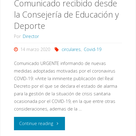
Comunicado recibido desde
mayo:
la Consejería de Educación y
apertura
Deporte
del
Por
Director
centro
14 marzo 2020
circulares
,
Covid-19
y
Comunicado URGENTE informando de nuevas
otras
medidas adoptadas motivadas por el coronavirus
COVID-19: «Ante la inminente publicación del Real
informaciones"
Decreto por el que se declara el estado de alarma
para la gestión de la situación de crisis sanitaria
ocasionada por el COVID-19, en la que entre otras
consideraciones, ademas de la …
"Comunicado
Continue reading