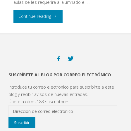
aulas se les requerirá al alumnado el …
"Medidas
Continue reading
de
prevención
del
COVID-
SUSCRÍBETE AL BLOG POR CORREO ELECTRÓNICO
19"
Introduce tu correo electrónico para suscribirte a este
blog y recibir avisos de nuevas entradas.
Únete a otros 183 suscriptores
Dirección
de
Suscribir
correo
electrónico