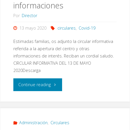
informaciones
Por
Director
13 mayo 2020
circulares
,
Covid-19
Estimadas familias, os adjunto la circular informativa
referida a la apertura del centro y otras
informaciones de interés. Reciban un cordial saludo.
CIRCULAR INFORMATIVA DEL 13 DE MAYO
2020Descarga
"Circular
Continue reading
del
13
de
Administración
,
Circulares