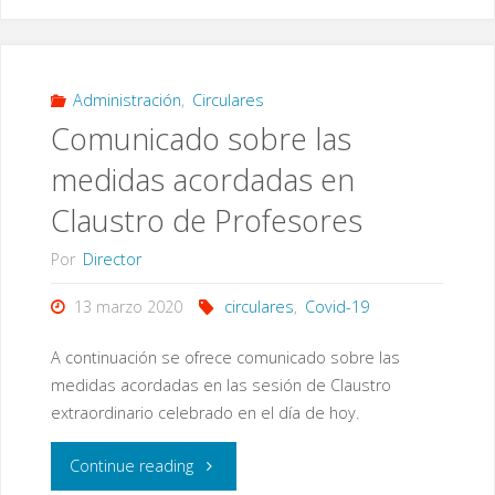
recibido
desde
la
Administración
,
Circulares
Comunicado sobre las
Consejería
medidas acordadas en
de
Claustro de Profesores
Educación
Por
Director
y
13 marzo 2020
circulares
,
Covid-19
Deporte"
A continuación se ofrece comunicado sobre las
medidas acordadas en las sesión de Claustro
extraordinario celebrado en el día de hoy.
"Comunicado
Continue reading