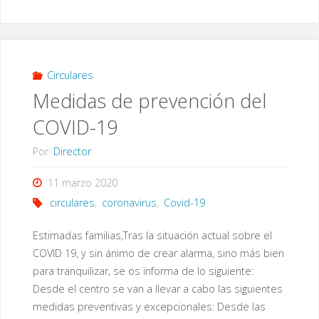
sobre
las
medidas
Circulares
Medidas de prevención del
acordadas
COVID-19
en
Por
Director
Claustro
11 marzo 2020
de
circulares
,
coronavirus
,
Covid-19
Profesores"
Estimadas familias,Tras la situación actual sobre el
COVID 19, y sin ánimo de crear alarma, sino más bien
para tranquilizar, se os informa de lo siguiente:
Desde el centro se van a llevar a cabo las siguientes
medidas preventivas y excepcionales: Desde las